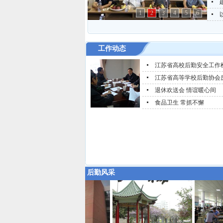
1
1
2
3
4
5
6
2
3
工作动态
4
5
江苏省高校后勤安全工作检
江苏省高等学校后勤协会房
退休欢送会 情谊暖心间
食品卫生 常抓不懈
后勤风采