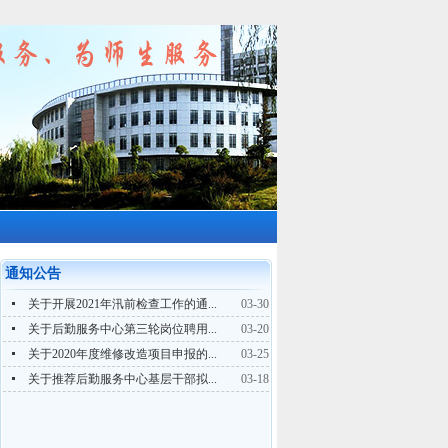
通知公告
关于办公场所门牌标识制作更换的...
03-30
关于开展2021年汛前检查工作的通...
03-30
关于后勤服务中心第三轮岗位聘用...
03-20
关于2020年度维修改造项目申报的...
03-25
关于推荐后勤服务中心基层干部拟...
03-18