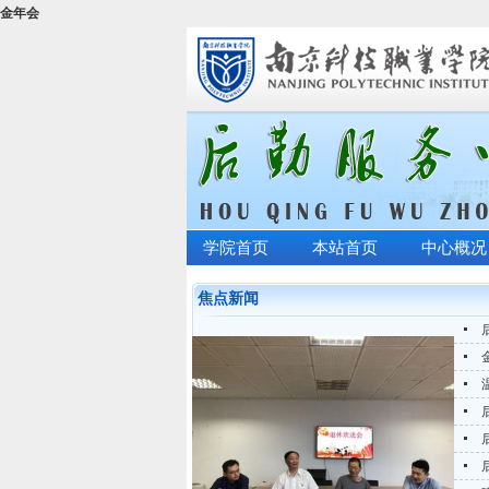
金年会
学院首页
本站首页
中心概况
焦点新闻
1
2
3
4
5