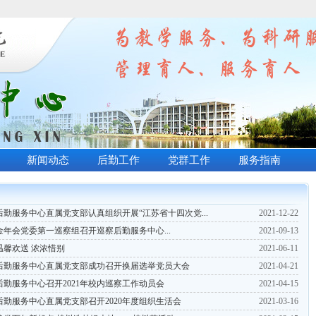
新闻动态
后勤工作
党群工作
服务指南
后勤服务中心直属党支部认真组织开展“江苏省十四次党...
2021-12-22
金年会党委第一巡察组召开巡察后勤服务中心...
2021-09-13
温馨欢送 浓浓惜别
2021-06-11
后勤服务中心直属党支部成功召开换届选举党员大会
2021-04-21
后勤服务中心召开2021年校内巡察工作动员会
2021-04-15
后勤服务中心直属党支部召开2020年度组织生活会
2021-03-16