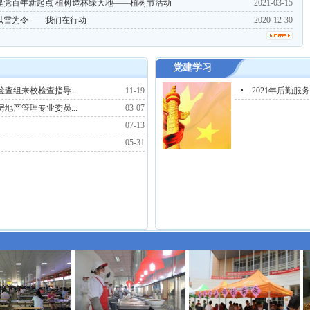
建党百年新起点 植树造林绿大地——植树节活动
2021-03-15
以雪为令——我们在行动
2020-12-30
党建学习
查组来校检查指导...
11-19
2021年后勤
地产管理专业委员...
03-07
07-13
05-31