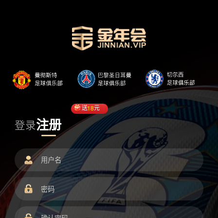
送
18
元
注册
登录