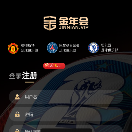
送
18
元
注册
登录